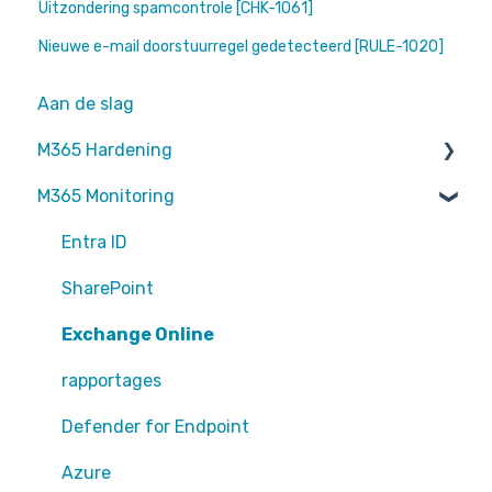
Uitzondering spamcontrole [CHK-1061]
Nieuwe e-mail doorstuurregel gedetecteerd [RULE-1020]
Aan de slag
M365 Hardening
M365 Monitoring
Operational
Teams
Entra ID
Sharepoint
SharePoint
Exchange Online
Exchange Online
EntraID - MFA
rapportages
EntraID - Guests
Defender for Endpoint
EntraID - Conditional Access
Azure