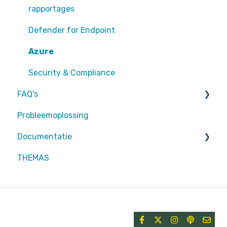
EntraID - MFA
rapportages
EntraID - Guests
Defender for Endpoint
EntraID - Conditional Access
Azure
EntraID - General
Security & Compliance
FAQ's
Defender XDR
Probleemoplossing
Intune
Partners
Documentatie
Attic MDR
THEMAS
Partners