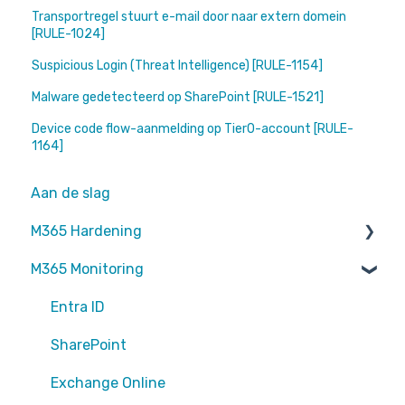
Transportregel stuurt e-mail door naar extern domein
[RULE-1024]
Suspicious Login (Threat Intelligence) [RULE-1154]
Malware gedetecteerd op SharePoint [RULE-1521]
Device code flow-aanmelding op Tier0-account [RULE-
1164]
Aan de slag
M365 Hardening
M365 Monitoring
Operational
Teams
Entra ID
Sharepoint
SharePoint
Exchange Online
Exchange Online