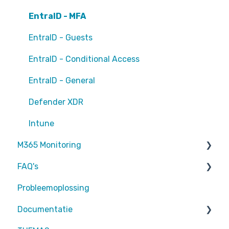
EntraID - MFA
EntraID - Guests
EntraID - Conditional Access
EntraID - General
Defender XDR
Intune
M365 Monitoring
FAQ's
Entra ID
Probleemoplossing
SharePoint
Partners
Documentatie
Exchange Online
Attic MDR