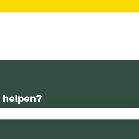
 helpen?
zoekveld is leeg.