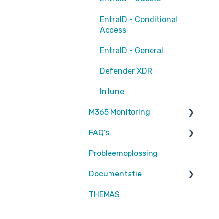
EntraID - Conditional
Access
EntraID - General
Defender XDR
Intune
M365 Monitoring
FAQ's
Entra ID
Probleemoplossing
SharePoint
Partners
Documentatie
Exchange Online
Attic MDR
THEMAS
rapportages
Partners
Defender for Endpoint