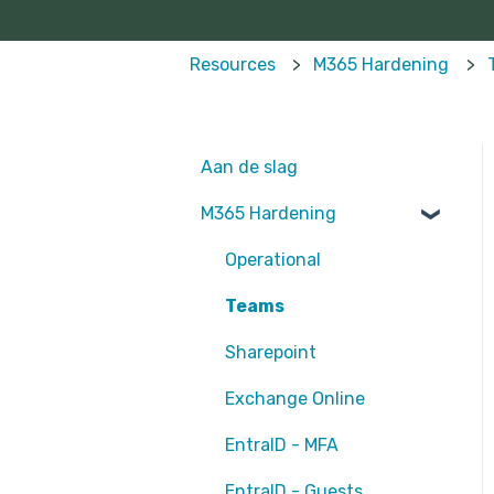
Resources
M365 Hardening
Aan de slag
M365 Hardening
Operational
Teams
Sharepoint
Exchange Online
EntraID - MFA
EntraID - Guests