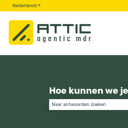
Nederlands
Submenu tonen voor vertalingen
Hoe kunnen we je
Er zijn geen suggesties want het 