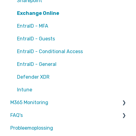
Sharepoint
Exchange Online
EntraID - MFA
EntraID - Guests
EntraID - Conditional Access
EntraID - General
Defender XDR
Intune
M365 Monitoring
FAQ's
Entra ID
Probleemoplossing
SharePoint
Partners