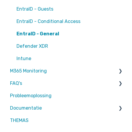
EntraID - Guests
EntraID - Conditional Access
EntraID - General
Defender XDR
Intune
M365 Monitoring
FAQ's
Entra ID
Probleemoplossing
SharePoint
Partners
Documentatie
Exchange Online
Attic MDR
THEMAS
rapportages
Partners