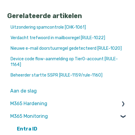
Gerelateerde artikelen
Uitzondering spamcontrole [CHK-1061]
Verdacht trefwoord in mailboxregel [RULE-1022]
Nieuwe e-mail doorstuurregel gedetecteerd [RULE-1020]
Device code flow-aanmelding op Tier0-account [RULE-
1164]
Beheerder startte SSPR [RULE-1159/rule-1160]
Aan de slag
M365 Hardening
M365 Monitoring
Operational
Teams
Entra ID