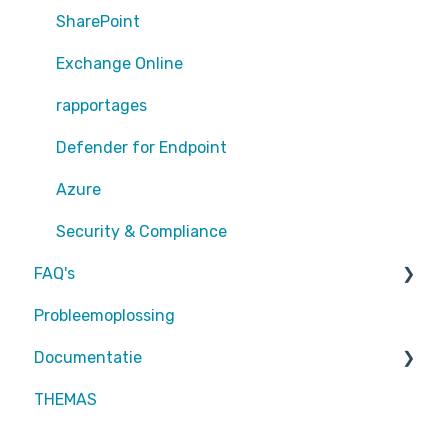
Sharepoint
SharePoint
Exchange Online
Exchange Online
EntraID - MFA
rapportages
EntraID - Guests
Defender for Endpoint
EntraID - Conditional Access
Azure
EntraID - General
Security & Compliance
FAQ's
Defender XDR
Probleemoplossing
Intune
Partners
Documentatie
Attic MDR
THEMAS
Partners