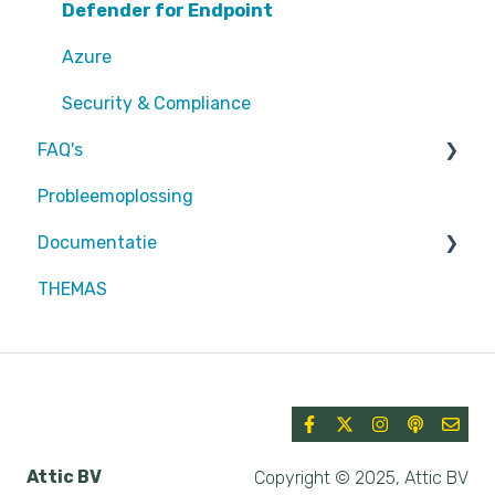
EntraID - Guests
Defender for Endpoint
EntraID - Conditional Access
Azure
EntraID - General
Security & Compliance
FAQ's
Defender XDR
Probleemoplossing
Intune
Partners
Documentatie
Attic MDR
THEMAS
Partners
Attic BV
Copyright © 2025, Attic BV