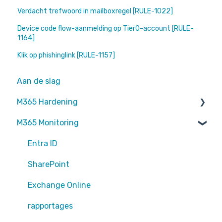
Verdacht trefwoord in mailboxregel [RULE-1022]
Device code flow-aanmelding op Tier0-account [RULE-
1164]
Klik op phishinglink [RULE-1157]
Aan de slag
M365 Hardening
M365 Monitoring
Operational
Teams
Entra ID
Sharepoint
SharePoint
Exchange Online
Exchange Online
EntraID - MFA
rapportages