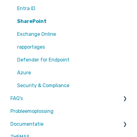
Teams
Entra ID
Sharepoint
SharePoint
Exchange Online
Exchange Online
EntraID - MFA
rapportages
EntraID - Guests
Defender for Endpoint
EntraID - Conditional Access
Azure
EntraID - General
Security & Compliance
FAQ's
Defender XDR
Probleemoplossing
Intune
Partners
Documentatie
Attic MDR
THEMAS
Partners