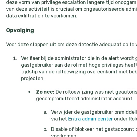
deze vorm van privilege escalation langere tijd onopgeme
van deze activiteit is cruciaal om ongeautoriseerde adm
data exfiltration te voorkomen.
Opvolging
Voer deze stappen uit om deze detectie adequaat op te 
Verifieer bij de administrator die in de alert wor
gastgebruiker aan de rol met hoge privileges heef
tijdstip van de roltoewijzing overeenkomt met be
projecten.
Zo nee:
De roltoewijzing was niet geautori
gecompromitteerd administrator account:
Verwijder de gastgebruiker onmiddelli
via het
Entra admin center
onder Role
Disable of blokkeer het gastaccount
voorkomen.