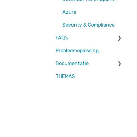
EntraID - Conditional
Azure
Access
Security & Compliance
EntraID - General
FAQ's
Defender XDR
Probleemoplossing
Partners
Intune
Documentatie
Attic MDR
THEMAS
Partners