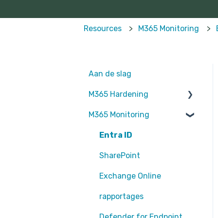
Resources
M365 Monitoring
Aan de slag
M365 Hardening
M365 Monitoring
Operational
Teams
Entra ID
Sharepoint
SharePoint
Exchange Online
Exchange Online
EntraID - MFA
rapportages
EntraID - Guests
Defender for Endpoint