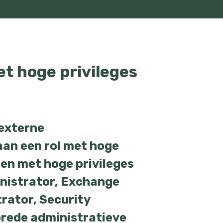
t hoge privileges
 externe
an een rol met hoge
llen met hoge privileges
nistrator, Exchange
rator, Security
brede administratieve