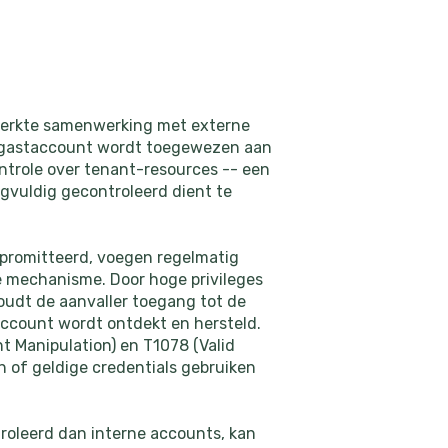
eperkte samenwerking met externe
n gastaccount wordt toegewezen aan
ontrole over tenant-resources -- een
rgvuldig gecontroleerd dient te
promitteerd, voegen regelmatig
ce mechanisme. Door hoge privileges
oudt de aanvaller toegang tot de
account wordt ontdekt en hersteld.
t Manipulation) en T1078 (Valid
n of geldige credentials gebruiken
oleerd dan interne accounts, kan