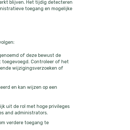
rkt blijven. Het tijdig detecteren
inistratieve toegang en mogelijke
volgen:
dt genoemd of deze bewust de
t toegevoegd. Controleer of het
kende wijzigingsverzoeken of
seerd en kan wijzen op een
jk uit de rol met hoge privileges
s and administrators.
 om verdere toegang te