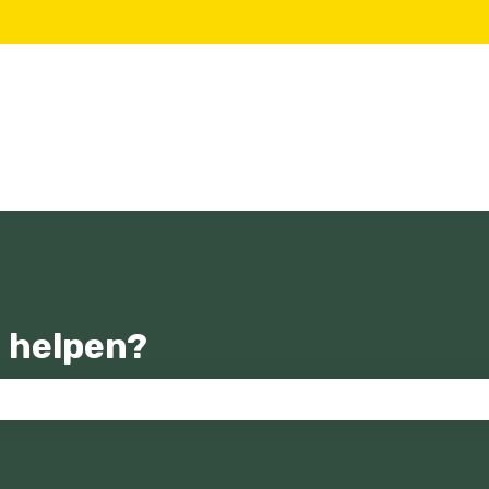
 helpen?
zoekveld is leeg.