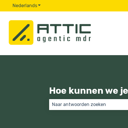
Nederlands
Submenu tonen voor vertalingen
Hoe kunnen we je
Er zijn geen suggesties want het 