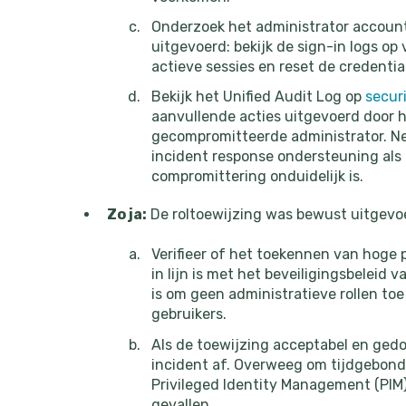
Onderzoek het administrator account
uitgevoerd: bekijk de sign-in logs op 
actieve sessies en reset de credential
Bekijk het Unified Audit Log op
secur
aanvullende acties uitgevoerd door 
gecompromitteerde administrator. Ne
incident response ondersteuning al
compromittering onduidelijk is.
Zo ja:
De roltoewijzing was bewust uitgevo
Verifieer of het toekennen van hoge 
in lijn is met het beveiligingsbeleid 
is om geen administratieve rollen to
gebruikers.
Als de toewijzing acceptabel en gedo
incident af. Overweeg om tijdgebond
Privileged Identity Management (PIM)
gevallen.