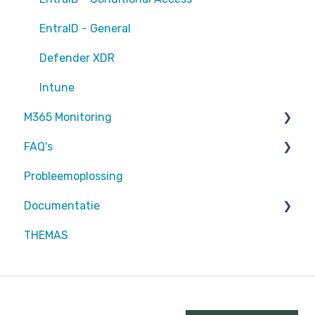
EntraID - General
Defender XDR
Intune
M365 Monitoring
FAQ's
Entra ID
Probleemoplossing
SharePoint
Partners
Documentatie
Exchange Online
Attic MDR
THEMAS
rapportages
Partners
Defender for Endpoint
Azure