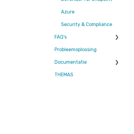
EntraID - Conditional
Azure
Access
Security & Compliance
EntraID - General
FAQ's
Defender XDR
Probleemoplossing
Partners
Intune
Documentatie
Attic MDR
THEMAS
Partners