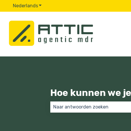
Nederlands
Submenu tonen voor vertalingen
Hoe kunnen we je
Er zijn geen suggesties want het 