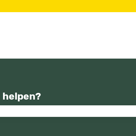
 helpen?
zoekveld is leeg.