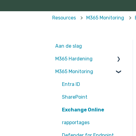
Resources
M365 Monitoring
Aan de slag
M365 Hardening
M365 Monitoring
Operational
Teams
Entra ID
Sharepoint
SharePoint
Exchange Online
Exchange Online
EntraID - MFA
rapportages
EntraID - Guests
Defender for Endpoint