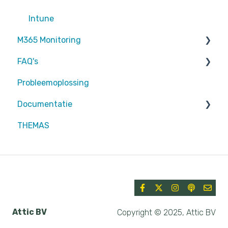
Intune
M365 Monitoring
FAQ's
Entra ID
Probleemoplossing
SharePoint
Partners
Documentatie
Exchange Online
Attic MDR
THEMAS
rapportages
Partners
Defender for Endpoint
Azure
Security & Compliance
Attic BV
Copyright © 2025, Attic BV