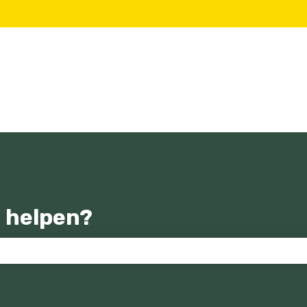
 helpen?
zoekveld is leeg.