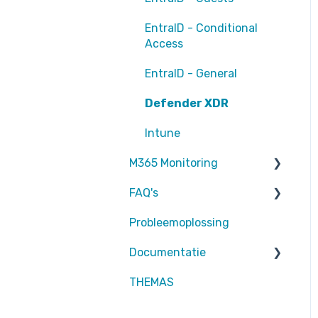
EntraID - Conditional
Access
EntraID - General
Defender XDR
Intune
M365 Monitoring
FAQ's
Entra ID
Probleemoplossing
SharePoint
Partners
Documentatie
Exchange Online
Attic MDR
THEMAS
rapportages
Partners
Defender for Endpoint