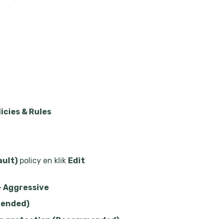
icies & Rules
ault)
policy en klik
Edit
- Aggressive
mended)