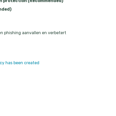
ion protection (Recommended)
nded)
n phishing aanvallen en verbetert
licy has been created