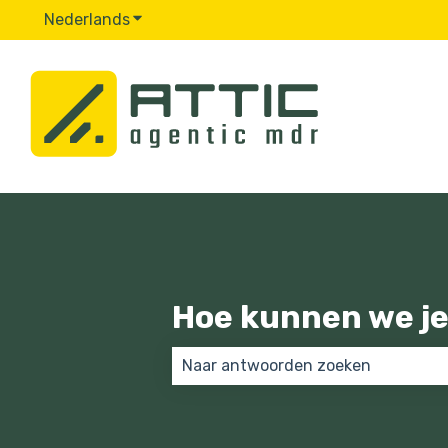
Nederlands
Submenu tonen voor vertalingen
Hoe kunnen we je
Er zijn geen suggesties want het 